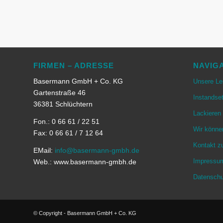
FIRMEN – ADRESSE
NAVIG
Basermann GmbH + Co. KG
Unsere Le
Gartenstraße 46
Instandse
36381 Schlüchtern
Lackieren
Fon.: 0 66 61 / 22 51
Wir könne
Fax: 0 66 61 / 7 12 64
Kontakt z
EMail:
info@basermann-gmbh.de
Impressu
Web.: www.basermann-gmbh.de
Datenschu
© Copyright - Basermann GmbH + Co. KG