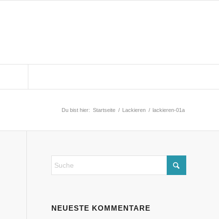
 MEHR
KONTAKT
Du bist hier:
Startseite
/
Lackieren
/
lackieren-01a
NEUESTE KOMMENTARE