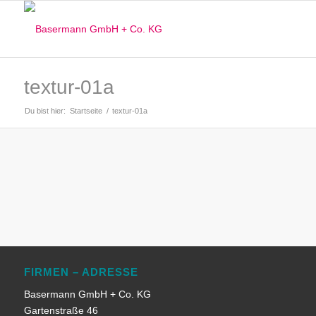
textur-01a
Du bist hier:
Startseite
/
textur-01a
FIRMEN – ADRESSE
Basermann GmbH + Co. KG
Gartenstraße 46